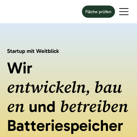
Fläche prüfen
Startup mit Weitblick
Wir
entwickeln, bau
en
betreiben
und
Batteriespeicher